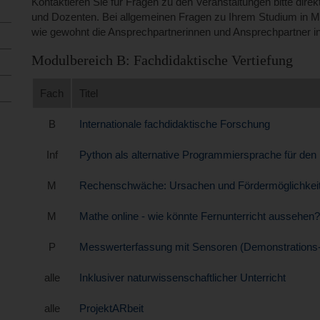
Kontaktieren Sie für Fragen zu den Veranstaltungen bitte dire
und Dozenten. Bei allgemeinen Fragen zu Ihrem Studium in
wie gewohnt die Ansprechpartnerinnen und Ansprechpartner i
Modulbereich B: Fachdidaktische Vertiefung
Fach
Titel
B
Internationale fachdidaktische Forschung
Inf
Python als alternative Programmiersprache für den I
M
Rechenschwäche: Ursachen und Fördermöglichkei
M
Mathe online - wie könnte Fernunterricht aussehen?
P
Messwerterfassung mit Sensoren (Demonstrations-
alle
Inklusiver naturwissenschaftlicher Unterricht
alle
ProjektARbeit