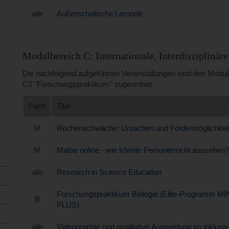
alle
Außerschulische Lernorte
Modulbereich C: Internationale, Interdisziplinär
Die nachfolgend aufgeführten Veranstaltungen sind den Modu
C2 "Forschungspraktikum" zugeordnet.
Fach
Titel
M
Rechenschwäche: Ursachen und Fördermöglichkei
M
Mathe online - wie könnte Fernunterricht aussehen?
alle
Research in Science Education
Forschungspraktikum Biologie (Elite-Programm M
B
PLUS)
alle
Videographie und qualitative Auswertung im inklusi