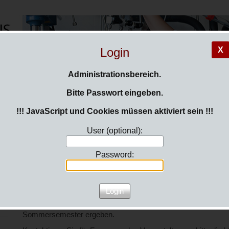
Login
X
Administrationsbereich.
Bitte Passwort eingeben.
!!! JavaScript und Cookies müssen aktiviert sein !!!
User (optional):
Password:
Hinweis
: Das Sommersemester wird ausschließlich mit digita
Präsenzveranstaltungen starten. Hieraus können sich Änderu
Sommersemester ergeben.