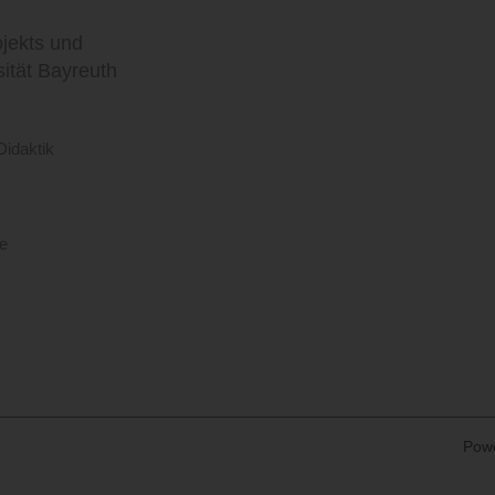
jekts und
sität Bayreuth
Didaktik
de
Pow