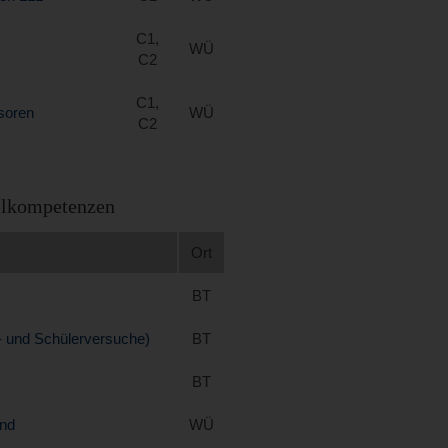
C1,
WÜ
C2
C1,
soren
WÜ
C2
selkompetenzen
Ort
BT
 und Schülerversuche)
BT
BT
and
WÜ