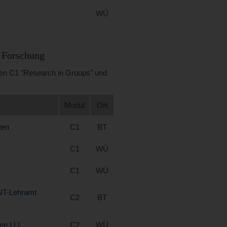
WÜ
e Forschung
len C1 "Research in Groups" und
Modul
Ort
ten
C1
BT
C1
WÜ
C1
WÜ
INT-Lehramt
C2
BT
ven LLL
C2
WÜ