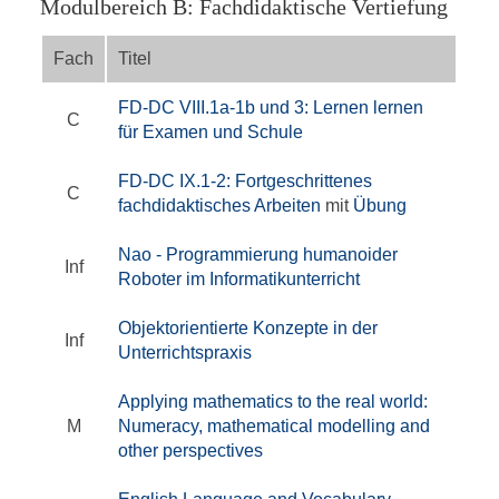
Modulbereich B: Fachdidaktische Vertiefung
Fach
Titel
FD-DC VIII.1a-1b und 3: Lernen lernen
C
für Examen und Schule
FD-DC IX.1-2: Fortgeschrittenes
C
fachdidaktisches Arbeiten
mit
Übung
Nao - Programmierung humanoider
Inf
Roboter im Informatikunterricht
Objektorientierte Konzepte in der
Inf
Unterrichtspraxis
Applying mathematics to the real world:
M
Numeracy, mathematical modelling and
other perspectives