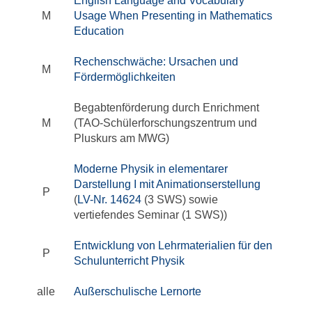
English Language and Vocabulary
M
Usage When Presenting in Mathematics
Education
Rechenschwäche: Ursachen und
M
Fördermöglichkeiten
Begabtenförderung durch Enrichment
M
(TAO-Schülerforschungszentrum und
Pluskurs am MWG)
Moderne Physik in elementarer
Darstellung I mit Animationserstellung
P
(
LV-Nr. 14624
(3 SWS) sowie
vertiefendes Seminar (1 SWS))
Entwicklung von Lehrmaterialien für den
P
Schulunterricht Physik
alle
Außerschulische Lernorte