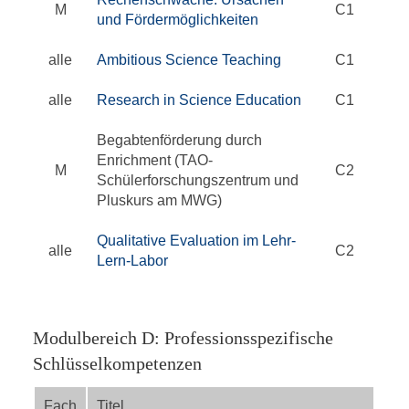
M
C1
und Fördermöglichkeiten
alle
Ambitious Science Teaching
C1
alle
Research in Science Education
C1
Begabtenförderung durch
Enrichment (TAO-
M
C2
Schülerforschungszentrum und
Pluskurs am MWG)
Qualitative Evaluation im Lehr-
alle
C2
Lern-Labor
Modulbereich D: Professionsspezifische
Schlüsselkompetenzen
Fach
Titel