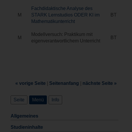
Fachdidaktische Analyse des
M
STARK Lernstudios ODER KI im
BT
Mathematikunterricht
Modellversuch: Praktikum mit
M
BT
eigenverantwortlichem Unterricht
« vorige Seite
|
Seitenanfang
|
nächste Seite »
Seite
Menü
Info
Allgemeines
Studieninhalte