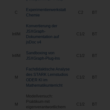
Experimentierwerkstatt
C
C2
BT
Chemie
Konvertierung der
JSXGraph-
Inf/M
C1/2
BT
Dokumentation auf
jsDoc v4
Sandboxing von
Inf/M
C1/2
BT
JSXGraph-Plug-Ins
Fachdidaktische Analyse
des STARK Lernstudios
M
C1/2
BT
ODER KI im
Mathematikunterricht
Modellversuch:
Praktikum mit
M
C1/2
BT
eigenverantwortlichem