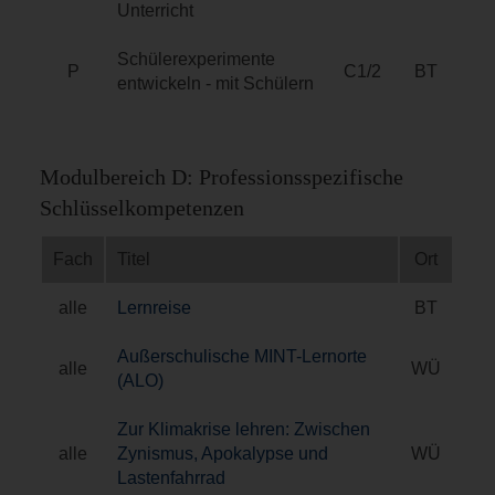
Unterricht
Schülerexperimente
P
C1/2
BT
entwickeln - mit Schülern
Modulbereich D: Professionsspezifische
Schlüsselkompetenzen
Fach
Titel
Ort
alle
Lernreise
BT
Außerschulische MINT-Lernorte
alle
WÜ
(ALO)
Zur Klimakrise lehren: Zwischen
alle
Zynismus, Apokalypse und
WÜ
Lastenfahrrad