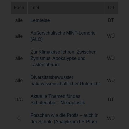
Fach
Titel
Ort
alle
Lernreise
BT
Außerschulische MINT-Lernorte
alle
WÜ
(ALO)
Zur Klimakrise lehren: Zwischen
alle
Zynismus, Apokalypse und
WÜ
Lastenfahrrad
Diversitätsbewusster
alle
WÜ
naturwissenschaftlicher Unterricht
Aktuelle Themen für das
B/C
BT
Schülerlabor - Mikroplastik
Forschen wie die Profis – auch in
C
WÜ
der Schule (Analytik im LP-Plus)