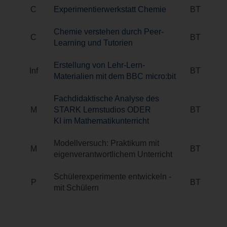
C
Experimentierwerkstatt Chemie
BT
Chemie verstehen durch Peer-
C
BT
Learning und Tutorien
Erstellung von Lehr-Lern-
Inf
BT
Materialien mit dem BBC micro:bit
Fachdidaktische Analyse des
M
STARK Lernstudios ODER
BT
KI im Mathematikunterricht
Modellversuch: Praktikum mit
M
BT
eigenverantwortlichem Unterricht
Schülerexperimente entwickeln -
P
BT
mit Schülern