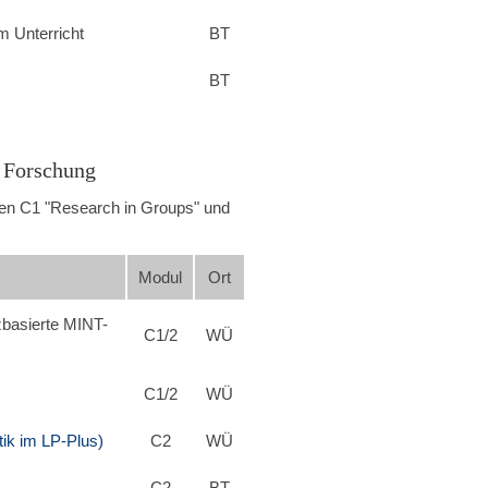
m Unterricht
BT
BT
e Forschung
len C1 "Research in Groups" und
Modul
Ort
zbasierte MINT-
C1/2
WÜ
C1/2
WÜ
tik im LP-Plus)
C2
WÜ
C2
BT