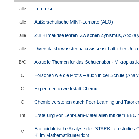
alle
Lernreise
alle
Außerschulische MINT-Lernorte (ALO)
alle
Zur Klimakrise lehren: Zwischen Zynismus, Apokal
alle
Diversitätsbewusster naturwissenschaftlicher Unter
B/C
Aktuelle Themen für das Schülerlabor - Mikroplastik
C
Forschen wie die Profis – auch in der Schule (Analy
C
Experimentierwerkstatt Chemie
C
Chemie verstehen durch Peer-Learning und Tutorie
Inf
Erstellung von Lehr-Lern-Materialien mit dem BBC m
Fachdidaktische Analyse des STARK Lernstudios
M
KI im Mathematikunterricht