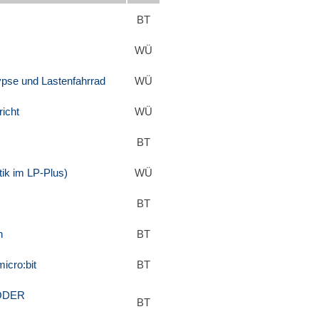
BT
WÜ
ypse und Lastenfahrrad
WÜ
richt
WÜ
BT
tik im LP-Plus)
WÜ
BT
n
BT
icro:bit
BT
 ODER
BT