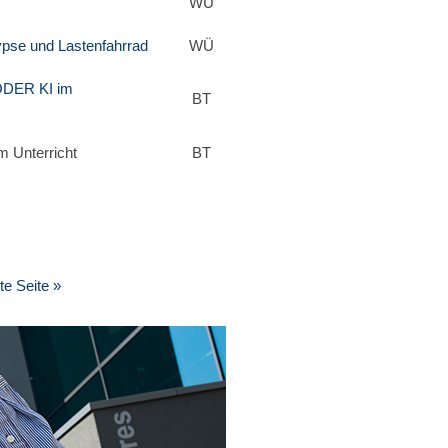
WÜ
ypse und Lastenfahrrad
WÜ
ODER KI im
BT
m Unterricht
BT
e Seite »