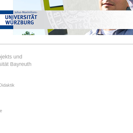
jekts und
sität Bayreuth
Didaktik
de