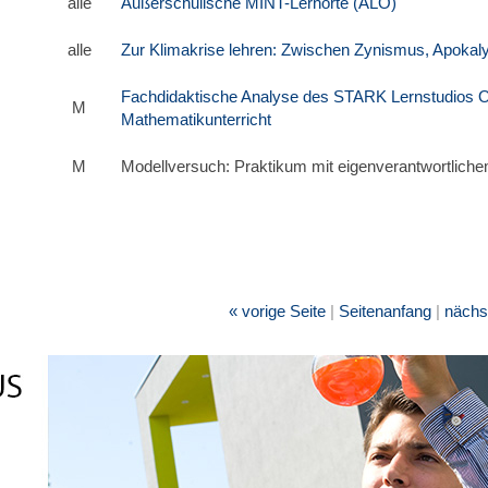
alle
Außerschulische MINT-Lernorte (ALO)
alle
Zur Klimakrise lehren: Zwischen Zynismus, Apokal
Fachdidaktische Analyse des STARK Lernstudios 
M
Mathematikunterricht
M
Modellversuch: Praktikum mit eigenverantwortliche
« vorige Seite
|
Seitenanfang
|
nächst