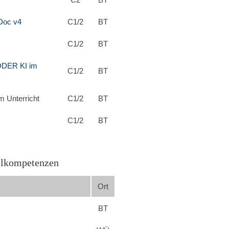
Doc v4
C1/2
BT
C1/2
BT
ODER KI im
C1/2
BT
m Unterricht
C1/2
BT
C1/2
BT
selkompetenzen
Ort
BT